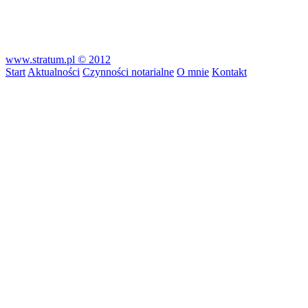
www.stratum.pl © 2012
Start
Aktualności
Czynności notarialne
O mnie
Kontakt