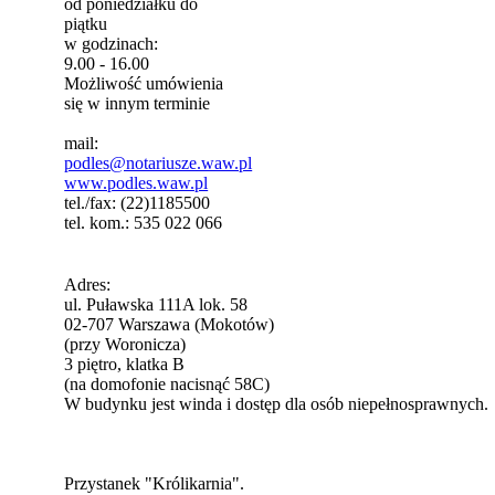
od poniedziałku do
piątku
w godzinach:
9.00 - 16.00
Możliwość umówienia
się w innym terminie
mail:
podles@notariusze.waw.pl
www.podles.waw.pl
tel./fax:
(22)1185500
tel. kom.:
535 022 066
Adres:
ul. Puławska 111A lok. 58
02-707 Warszawa (Mokotów)
(przy Woronicza)
3 piętro, klatka B
(na domofonie nacisnąć 58C)
W budynku jest winda i dostęp dla osób niepełnosprawnych.
Przystanek "Królikarnia".