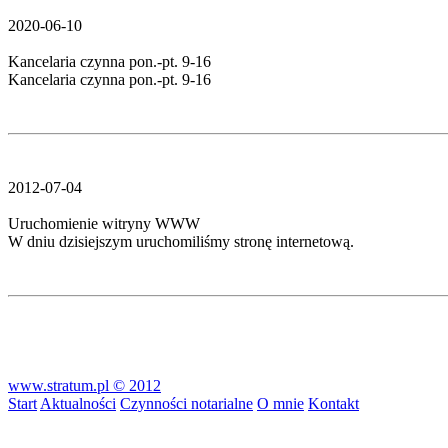
2020-06-10
Kancelaria czynna pon.-pt. 9-16
Kancelaria czynna pon.-pt. 9-16
2012-07-04
Uruchomienie witryny WWW
W dniu dzisiejszym uruchomiliśmy stronę internetową.
www.stratum.pl © 2012
Start
Aktualności
Czynności notarialne
O mnie
Kontakt